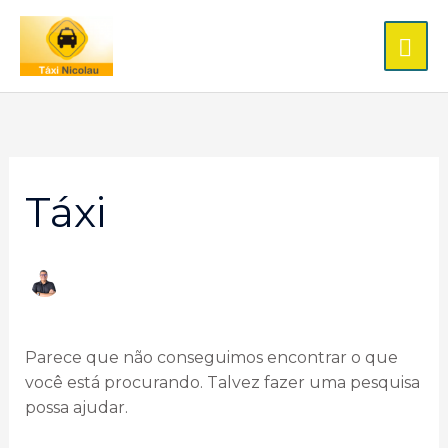
Ir
ME
para
o
PRI
conteúdo
Pesquisar
por:
Táxi
Parece que não conseguimos encontrar o que
você está procurando. Talvez fazer uma pesquisa
possa ajudar.